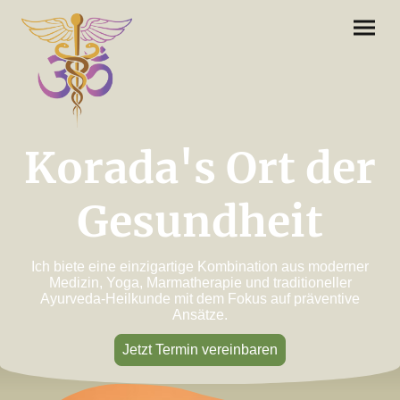
Korada's Ort der
Gesundheit
Ich biete eine einzigartige Kombination aus moderner
Medizin, Yoga, Marmatherapie und traditioneller
Ayurveda-Heilkunde mit dem Fokus auf präventive
Ansätze.
Jetzt Termin vereinbaren